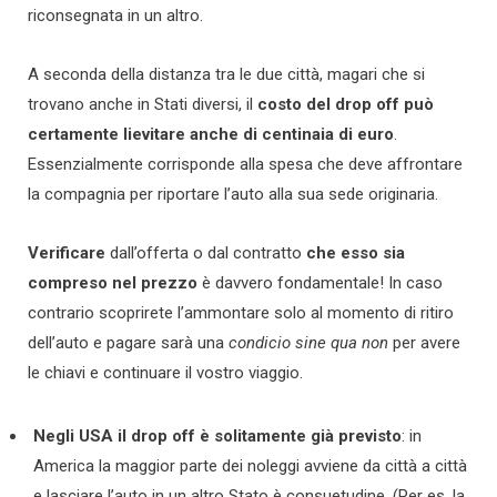
riconsegnata in un altro.
A seconda della distanza tra le due città, magari che si
trovano anche in Stati diversi, il
costo del drop off può
certamente lievitare anche di centinaia di euro
.
Essenzialmente corrisponde alla spesa che deve affrontare
la compagnia per riportare l’auto alla sua sede originaria.
Verificare
dall’offerta o dal contratto
che esso sia
compreso nel prezzo
è davvero fondamentale! In caso
contrario scoprirete l’ammontare solo al momento di ritiro
dell’auto e pagare sarà una
condicio sine qua non
per avere
le chiavi e continuare il vostro viaggio.
Negli USA il drop off è solitamente già previsto
: in
America la maggior parte dei noleggi avviene da città a città
e lasciare l’auto in un altro Stato è consuetudine. (Per es. la