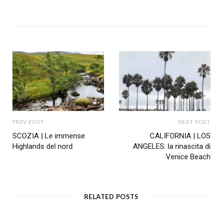
e
b
s
i
t
e
PREV POST
NEXT POST
SCOZIA | Le immense
CALIFORNIA | LOS
Highlands del nord
ANGELES: la rinascita di
Venice Beach
RELATED POSTS