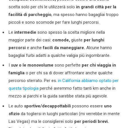
scelta solo per chi le utilizzerà solo
in grandi città per la
facilità di parcheggio
, ma spesso hanno bagagliai troppo
piccoli e sono scomode per fare lunghi percorsi.
Le
intermedie
sono spesso la scelta migliore nella
maggior parte dei casi:
comode,
giuste
per lunghi
percorsi
e anche
facili da maneggiare.
Alcune hanno
bagagliai furbi adatti a qualche valigia più ingombrante.
I
suv o le monovolume
sono perfette
per chi viaggia in
famiglia
o per chi sa di dover affrontare anche qualche
percorso sterrato. Per es.
in California abbiamo optato per
questa tipologia
perché avremmo fatto tanti km anche in
mezzo ai parchi e la guida sarebbe stata più agevole.
Le auto
sportive/decappottabili
possono essere
uno
sfizio
da togliersi in luoghi particolari (mi verrebbe in mente
Las Vegas) ma le consiglierei solo
per periodi brevi.