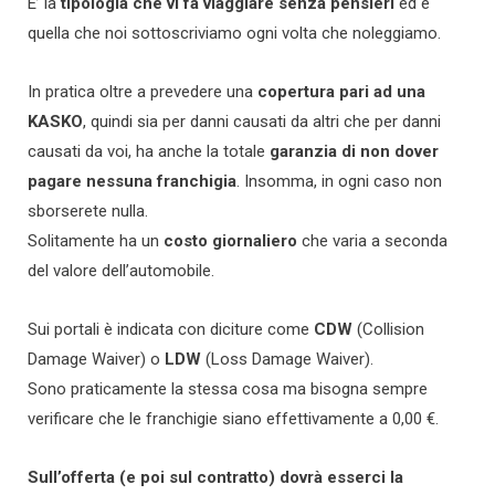
E’ la
tipologia che vi fa viaggiare senza pensieri
ed è
quella che noi sottoscriviamo ogni volta che noleggiamo.
In pratica oltre a prevedere una
copertura pari ad una
KASKO
, quindi sia per danni causati da altri che per danni
causati da voi, ha anche la totale
garanzia di non dover
pagare nessuna franchigia
. Insomma, in ogni caso non
sborserete nulla.
Solitamente ha un
costo giornaliero
che varia a seconda
del valore dell’automobile.
Sui portali è indicata con diciture come
CDW
(Collision
Damage Waiver) o
LDW
(Loss Damage Waiver).
Sono praticamente la stessa cosa ma bisogna sempre
verificare che le franchigie siano effettivamente a 0,00 €.
Sull’offerta (e poi sul contratto) dovrà esserci la