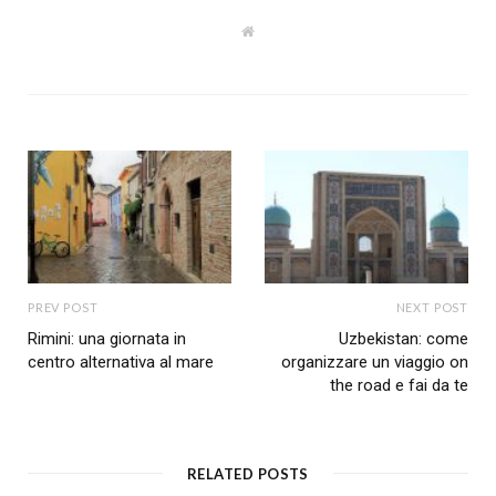
W
e
b
s
i
t
e
PREV POST
NEXT POST
Rimini: una giornata in
Uzbekistan: come
centro alternativa al mare
organizzare un viaggio on
the road e fai da te
RELATED POSTS