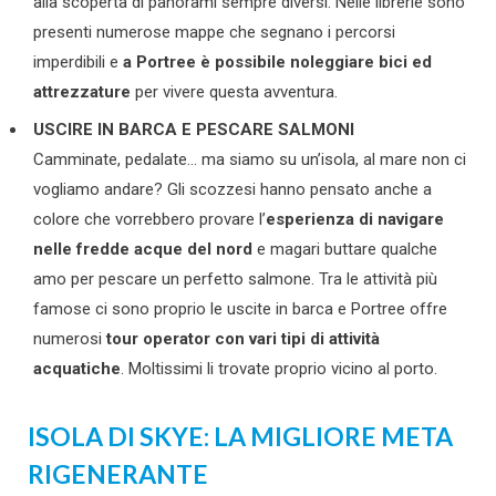
alla scoperta di panorami sempre diversi. Nelle librerie sono
presenti numerose mappe che segnano i percorsi
imperdibili e
a Portree è possibile noleggiare bici ed
attrezzature
per vivere questa avventura.
USCIRE IN BARCA E PESCARE SALMONI
Camminate, pedalate… ma siamo su un’isola, al mare non ci
vogliamo andare? Gli scozzesi hanno pensato anche a
colore che vorrebbero provare l’
esperienza di navigare
nelle fredde acque del nord
e magari buttare qualche
amo per pescare un perfetto salmone. Tra le attività più
famose ci sono proprio le uscite in barca e Portree offre
numerosi
tour operator con vari tipi di attività
acquatiche
. Moltissimi li trovate proprio vicino al porto.
ISOLA DI SKYE: LA MIGLIORE META
RIGENERANTE