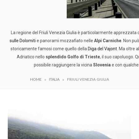
La regione del Friuli Venezia Giulia è particolarmente apprezzata 
sulle Dolomiti
e panorami mozzafiato nelle
Alpi Carniche
. Non pu
storicamente famosi come quello della
Diga del Vajont
. Ma oltre a
Adriatico nello
splendido Golfo di Trieste
, il suo capoluogo. Qu
possibile raggiungere la vicina
Slovenia
e con qualche 
»
»
HOME
ITALIA
FRIULI VENEZIA GIULIA