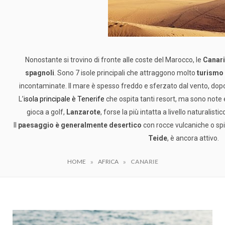
Nonostante si trovino di fronte alle coste del Marocco, le
Canar
spagnoli
. Sono 7 isole principali che attraggono molto
turismo
incontaminate. Il mare è spesso freddo e sferzato dal vento, do
L’
isola principale è Tenerife
che ospita tanti resort, ma sono note
gioca a golf,
Lanzarote
, forse la più intatta a livello naturalisti
Il
paesaggio è generalmente desertico
con rocce vulcaniche o spi
Teide
, è ancora attivo.
»
»
HOME
AFRICA
CANARIE