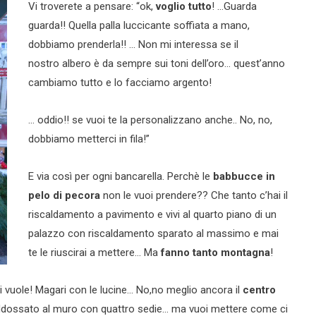
Vi troverete a pensare: “ok,
voglio tutto
! …Guarda
guarda!! Quella palla luccicante soffiata a mano,
dobbiamo prenderla!! … Non mi interessa se il
nostro albero è da sempre sui toni dell’oro… quest’anno
cambiamo tutto e lo facciamo argento!
… oddio!! se vuoi te la personalizzano anche.. No, no,
dobbiamo metterci in fila!”
E via così per ogni bancarella. Perchè le
babbucce in
pelo di pecora
non le vuoi prendere?? Che tanto c’hai il
riscaldamento a pavimento e vivi al quarto piano di un
palazzo con riscaldamento sparato al massimo e mai
te le riuscirai a mettere… Ma
fanno tanto montagna
!
ci vuole! Magari con le lucine… No,no meglio ancora il
centro
ddossato al muro con quattro sedie… ma vuoi mettere come ci