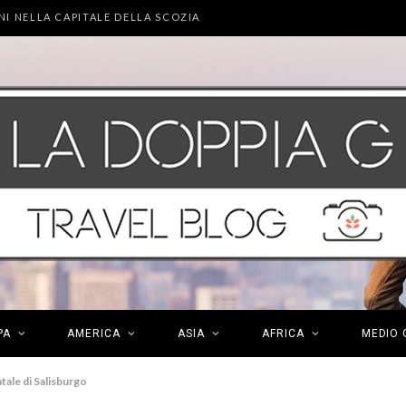
NI NELLA CAPITALE DELLA SCOZIA
PA
AMERICA
ASIA
AFRICA
MEDIO 
tale di Salisburgo