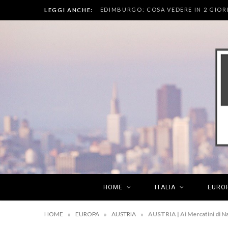
EDIMBURGO: COSA VEDERE IN 2 GIOR
LEGGI ANCHE:
HOME
ITALIA
EURO
»
»
»
HOME
EUROPA
AUSTRIA
AUSTRIA | Ai Mercatini di Na