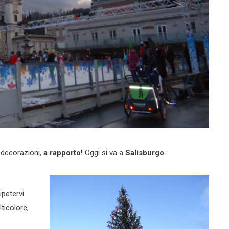
i decorazioni,
a rapporto!
Oggi si va a
Salisburgo
.
ipetervi
ticolore,