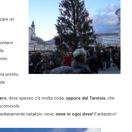
zzare un
ontarvi
la
ento.
na presto,
 da
nero
, dove spesso c’è molta coda,
oppure dal Tarvisio
, che
 scorrevole.
mmediatamente natalizio: neve,
neve in ogni dove!
Fantastico!