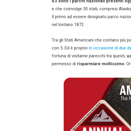
63 sono i parchi nazionali presenti oggi
e che coinvolge 30 stati, compresi Alask
Il primo ad essere designato parco nazion
nel lontano 1872.
Tra gli Stati Americani che contano più pa
con 5. Ed è proprio
in occasione di due de
fortuna di visitarne parecchi tra questi,
u
permesso di
risparmiare moltissimo
. O