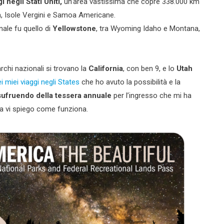
 negli Stati Uniti,
un’area vastissima che copre 338.000 km
a, Isole Vergini e Samoa Americane.
ale fu quello di
Yellowstone
, tra Wyoming Idaho e Montana,
rchi nazionali si trovano la
California
, con ben 9, e lo
Utah
i miei viaggi negli States
che ho avuto la possibilità e la
sufruendo della tessera annuale
per l’ingresso che mi ha
ra vi spiego come funziona.