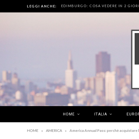
EDIMBURGO: COSA VEDERE IN 2 GIOR
LEGGI ANCHE:
HOME
ITALIA
EURO
»
»
HOME
AMERICA
America Annual Pass: perchè acquistare 