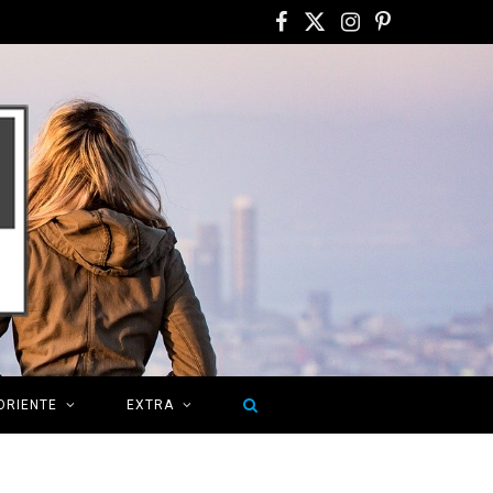
F
X
I
P
a
(
n
i
c
T
s
n
e
w
t
t
b
i
a
e
o
t
g
r
o
t
r
e
k
e
a
s
r
m
t
ORIENTE
EXTRA
)