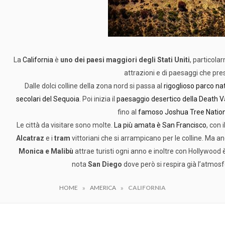
La
California
è
uno dei paesi maggiori degli Stati Uniti
, particola
attrazioni e di paesaggi che pre
Dalle dolci colline della zona nord si passa al
rigoglioso parco na
secolari del Sequoia
. Poi inizia il
paesaggio desertico della Death V
fino al
famoso Joshua Tree Nation
Le città da visitare sono molte.
La più amata è San Francisco
, con 
Alcatraz
e i
tram
vittoriani che si arrampicano per le colline. Ma 
Monica e Malibù
attrae turisti ogni anno e inoltre con Hollywood
nota
San Diego
dove però si respira già l’atmosf
»
»
HOME
AMERICA
CALIFORNIA